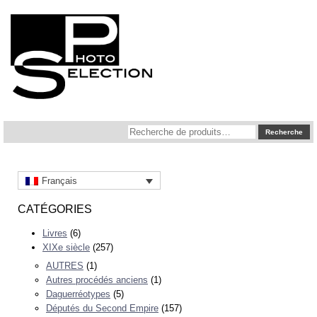
Recherche
Recherche
pour :
Français
CATÉGORIES
Livres
(6)
XIXe siècle
(257)
AUTRES
(1)
Autres procédés anciens
(1)
Daguerréotypes
(5)
Députés du Second Empire
(157)