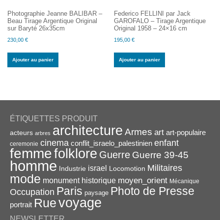
Photographie Jeanne BALIBAR –
Federico FELLINI par Jack
Beau Tirage Argentique Original
GAROFALO – Tirage Argentique
sur Baryté 26x35cm
Original 1958 – 24×16 cm
230,00
€
195,00
€
Ajouter au panier
Ajouter au panier
ÉTIQUETTES PRODUIT
architecture
Armes
art
acteurs
art-populaire
arbres
enfant
cinema
conflit_israelo_palestinien
ceremonie
femme
folklore
Guerre
Guerre 39-45
homme
Militaires
israel
Industrie
Locomotion
mode
monument historique
moyen_orient
Mécanique
Paris
Photo de Presse
Occupation
paysage
voyage
Rue
portrait
NEWSLETTER