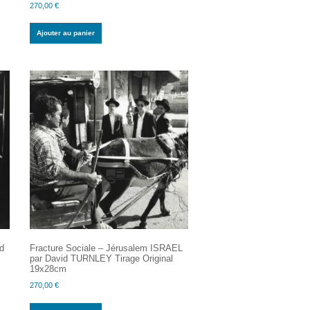
270,00
€
Ajouter au panier
id
Fracture Sociale – Jérusalem ISRAEL
par David TURNLEY Tirage Original
19x28cm
270,00
€