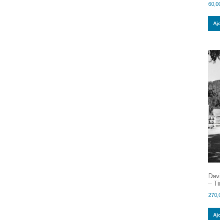
60,0
Aj
Dav
– Ti
270,
Aj