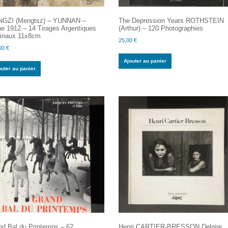
GZI (Mengtsz) – YUNNAN –
The Depression Years ROTHSTEIN
e 1912 – 14 Tirages Argentiques
(Arthur) – 120 Photographies
ginaux 11x8cm
25,00
€
00
€
Ajouter au panier
outer au panier
nd Bal du Printemps – 62
Henri CARTIER-BRESSON Delpire