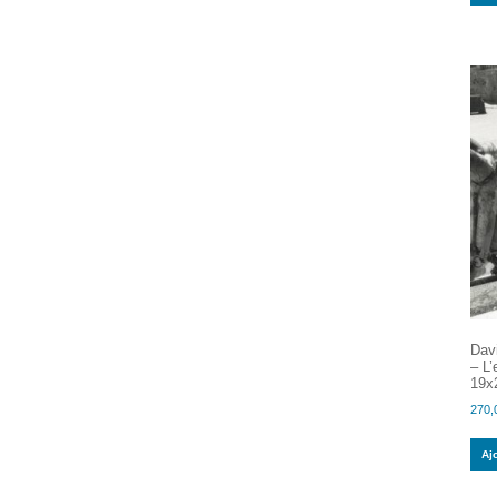
Dav
– L’
19x
270,
Aj