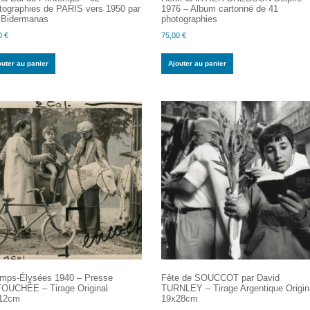
tographies de PARIS vers 1950 par
1976 – Album cartonné de 41
s Bidermanas
photographies
0
€
75,00
€
outer au panier
Ajouter au panier
mps-Élysées 1940 – Presse
Fête de SOUCCOT par David
OUCHÉE – Tirage Original
TURNLEY – Tirage Argentique Origin
12cm
19x28cm