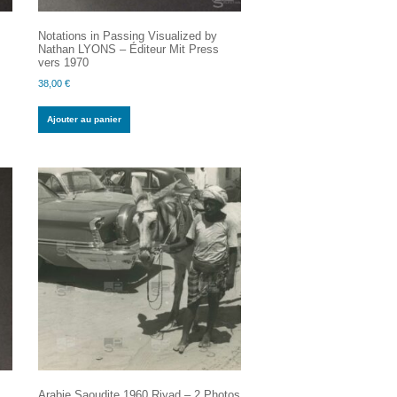
Notations in Passing Visualized by
Nathan LYONS – Éditeur Mit Press
vers 1970
38,00
€
Ajouter au panier
Arabie Saoudite 1960 Riyad – 2 Photos