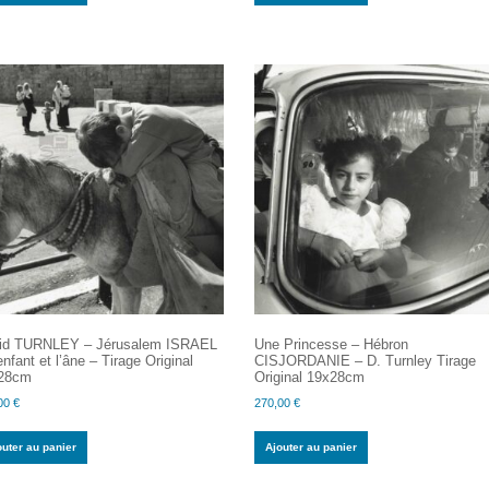
id TURNLEY – Jérusalem ISRAEL
Une Princesse – Hébron
enfant et l’âne – Tirage Original
CISJORDANIE – D. Turnley Tirage
28cm
Original 19x28cm
00
€
270,00
€
outer au panier
Ajouter au panier