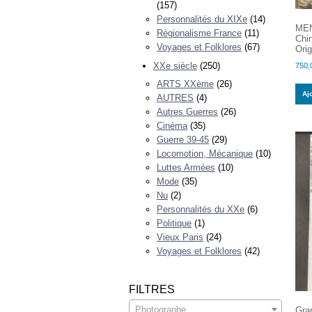
(157)
Personnalités du XIXe
(14)
MEN
Régionalisme France
(11)
Chin
Voyages et Folklores
(67)
Ori
XXe siècle
(250)
750,
ARTS XXème
(26)
Aj
AUTRES
(4)
Autres Guerres
(26)
Cinéma
(35)
Guerre 39-45
(29)
Locomotion, Mécanique
(10)
Luttes Armées
(10)
Mode
(35)
Nu
(2)
Personnalités du XXe
(6)
Politique
(1)
Vieux Paris
(24)
Voyages et Folklores
(42)
FILTRES
Photographe
Gra