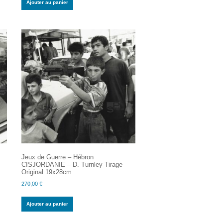
Ajouter au panier
Jeux de Guerre – Hébron
CISJORDANIE – D. Turnley Tirage
Original 19x28cm
270,00
€
Ajouter au panier