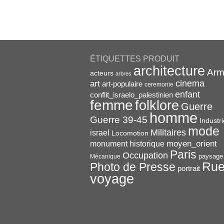
ÉTIQUETTES PRODUIT
architecture
Arm
acteurs
arbres
cinema
art
art-populaire
ceremonie
enfant
conflit_israelo_palestinien
femme
folklore
Guerre
homme
Guerre 39-45
Industri
mode
Militaires
israel
Locomotion
monument historique
moyen_orient
Paris
Occupation
paysage
Mécanique
Ru
Photo de Presse
portrait
voyage