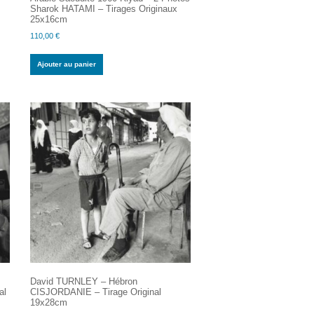
Sharok HATAMI – Tirages Originaux
25x16cm
110,00
€
Ajouter au panier
David TURNLEY – Hébron
al
CISJORDANIE – Tirage Original
19x28cm