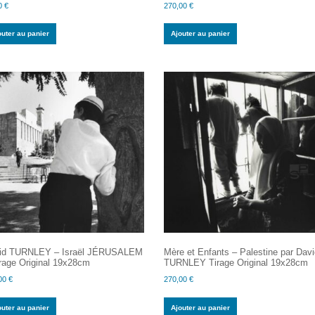
0
€
270,00
€
outer au panier
Ajouter au panier
id TURNLEY – Israël JÉRUSALEM
Mère et Enfants – Palestine par Dav
rage Original 19x28cm
TURNLEY Tirage Original 19x28cm
00
€
270,00
€
outer au panier
Ajouter au panier