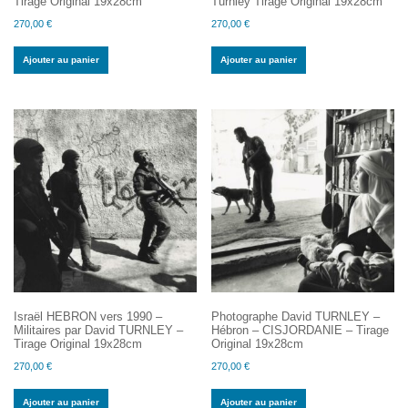
Tirage Original 19x28cm
Turnley Tirage Original 19x28cm
270,00
€
270,00
€
Ajouter au panier
Ajouter au panier
Israël HEBRON vers 1990 –
Photographe David TURNLEY –
Militaires par David TURNLEY –
Hébron – CISJORDANIE – Tirage
Tirage Original 19x28cm
Original 19x28cm
270,00
€
270,00
€
Ajouter au panier
Ajouter au panier