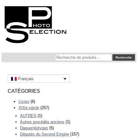
Recherche
Recherche
pour :
Français
CATÉGORIES
Livres
(6)
XIXe siècle
(257)
AUTRES
(1)
Autres procédés anciens
(1)
Daguerréotypes
(5)
Députés du Second Empire
(157)