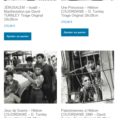
JÉRUSALEM – Israël –
Une Princesse – Hébron
Manifestation par David
CISJORDANIE – D. Turnley
TURNLEY Tirage Original
Tirage Original 19x28cm
19x28cm
270,00
€
270,00
€
Ajouter au panier
Ajouter au panier
Jeux de Guerre – Hébron
Palestiniennes à Hébron
CISJORDANIE – D. Turnley
CISJORDANIE 1990 – David