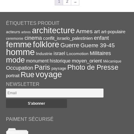
1
2
→
ÉTIQUETTES PRODUIT
architecture
Armes
art
acteurs
art-populaire
arbres
enfant
cinema
conflit_israelo_palestinien
ceremonie
femme
folklore
Guerre
Guerre 39-45
homme
Militaires
israel
Industrie
Locomotion
mode
monument historique
moyen_orient
Mécanique
Paris
Photo de Presse
Occupation
paysage
voyage
Rue
portrait
NEWSLETTER
PAIMENT SÉCURISÉ