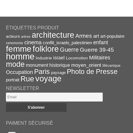
ÉTIQUETTES PRODUIT
architecture
Armes
art
acteurs
art-populaire
arbres
enfant
cinema
conflit_israelo_palestinien
ceremonie
femme
folklore
Guerre
Guerre 39-45
homme
Militaires
israel
Industrie
Locomotion
mode
monument historique
moyen_orient
Mécanique
Paris
Photo de Presse
Occupation
paysage
voyage
Rue
portrait
NEWSLETTER
PAIMENT SÉCURISÉ