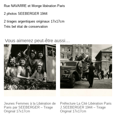
Paris
Rue NAVARRE et Monge libération Paris
-
2
2 photos SEEBERGER 1944
photos
2 tirages argentiques originaux 17x17cm
SEEBERGER
Très bel état de conservation
1944
-
Tirages
Vous aimerez peut-être aussi…
17x17
Jeunes Femmes à la Libération de
Préfecture La Cité Libération Paris
Paris par SEEBERGER – Tirage
J.SEEBERGER 1944 – Tirage
Original 17x17cm
Original 17x17cm