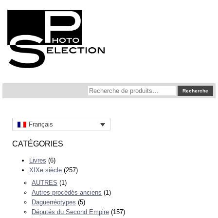
Recherche
Recherche
pour :
Français
CATÉGORIES
Livres
(6)
XIXe siècle
(257)
AUTRES
(1)
Autres procédés anciens
(1)
Daguerréotypes
(5)
Députés du Second Empire
(157)