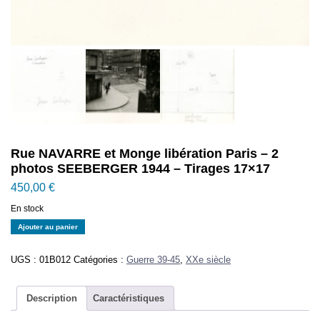
Rue NAVARRE et Monge libération Paris – 2
photos SEEBERGER 1944 – Tirages 17×17
450,00
€
En stock
quantité
Ajouter au panier
de
Rue
UGS :
01B012
Catégories :
Guerre 39-45
,
XXe siècle
NAVARRE
et
Monge
Description
Caractéristiques
libération