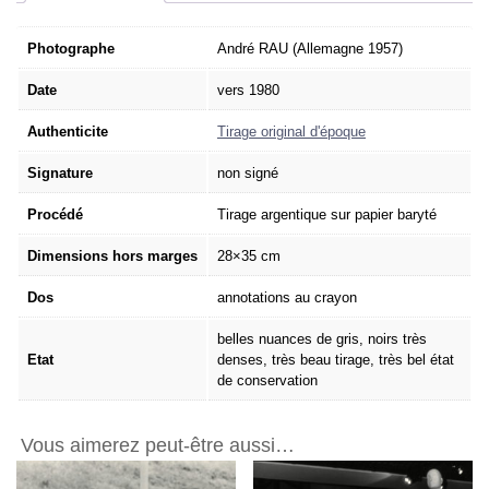
André
RAU
-
Photographe
André RAU (Allemagne 1957)
Tirage
Date
vers 1980
Argentique
Original
Authenticite
Tirage original d'époque
vers
1980
Signature
non signé
28x35cm
Procédé
Tirage argentique sur papier baryté
Dimensions hors marges
28×35 cm
Dos
annotations au crayon
belles nuances de gris, noirs très
Etat
denses, très beau tirage, très bel état
de conservation
Vous aimerez peut-être aussi…