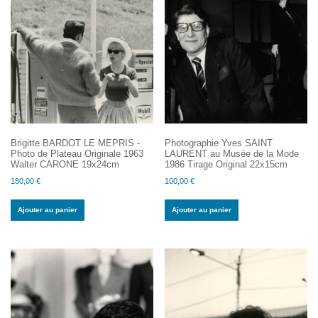
Brigitte BARDOT LE MEPRIS -
Photographie Yves SAINT
Photo de Plateau Originale 1963
LAURENT au Musée de la Mode
Walter CARONE 19x24cm
1986 Tirage Original 22x15cm
180,00
€
100,00
€
Ajouter au panier
Ajouter au panier