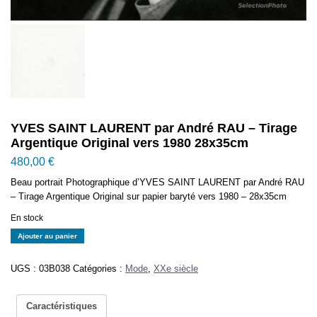
YVES SAINT LAURENT par André RAU – Tirage
Argentique Original vers 1980 28x35cm
480,00
€
Beau portrait Photographique d’YVES SAINT LAURENT par André RAU
– Tirage Argentique Original sur papier baryté vers 1980 – 28x35cm
En stock
quantité
Ajouter au panier
de
YVES
UGS :
03B038
Catégories :
Mode
,
XXe siècle
SAINT
LAURENT
par
Caractéristiques