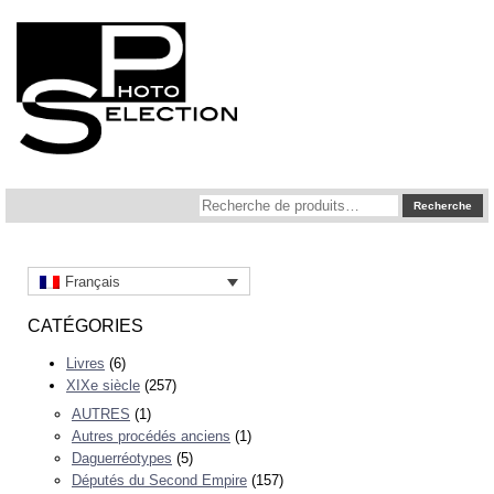
Recherche
Recherche
pour :
Français
CATÉGORIES
Livres
(6)
XIXe siècle
(257)
AUTRES
(1)
Autres procédés anciens
(1)
Daguerréotypes
(5)
Députés du Second Empire
(157)