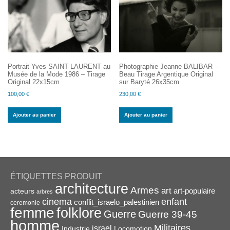
Portrait Yves SAINT LAURENT au
Photographie Jeanne BALIBAR –
Musée de la Mode 1986 – Tirage
Beau Tirage Argentique Original
Original 22x15cm
sur Baryté 26x35cm
100,00
€
230,00
€
Ajouter au panier
Ajouter au panier
ÉTIQUETTES PRODUIT
architecture
Armes
art
acteurs
art-populaire
arbres
enfant
cinema
conflit_israelo_palestinien
ceremonie
femme
folklore
Guerre
Guerre 39-45
homme
Militaires
israel
Industrie
Locomotion