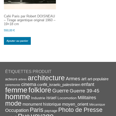
Café Paris par Robert DOISNEAU
– Tirage argentique original 1960 –
19×18 cm
550,00
€
Ajouter au panier
ÉTIQUETTES PRODUIT
architecture
Armes
art
acteurs
art-populaire
arbres
enfant
cinema
conflit_israelo_palestinien
ceremonie
femme
folklore
Guerre
Guerre 39-45
homme
Militaires
israel
Industrie
Locomotion
mode
monument historique
moyen_orient
Mécanique
Paris
Photo de Presse
Occupation
paysage
voyage