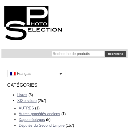
Recherche
Recherche
pour :
Français
CATÉGORIES
Livres
(6)
XIXe siècle
(257)
AUTRES
(1)
Autres procédés anciens
(1)
Daguerréotypes
(5)
Députés du Second Empire
(157)