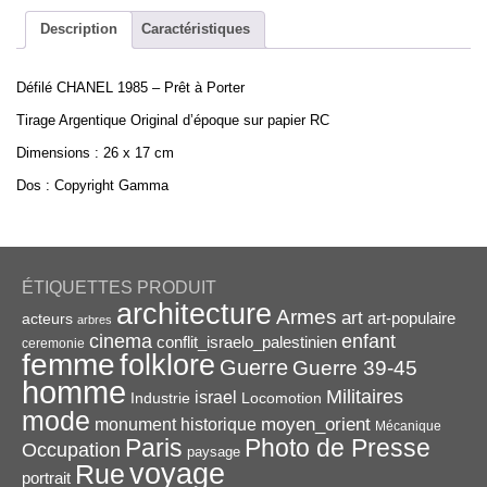
1985
-
Description
Caractéristiques
Prêt
à
Défilé CHANEL 1985 – Prêt à Porter
Porter
-
Tirage Argentique Original d’époque sur papier RC
Tirage
Dimensions : 26 x 17 cm
Argentique
Original
Dos : Copyright Gamma
26x17cm
ÉTIQUETTES PRODUIT
architecture
Armes
art
acteurs
art-populaire
arbres
enfant
cinema
conflit_israelo_palestinien
ceremonie
femme
folklore
Guerre
Guerre 39-45
homme
Militaires
israel
Industrie
Locomotion
mode
monument historique
moyen_orient
Mécanique
Paris
Photo de Presse
Occupation
paysage
voyage
Rue
portrait