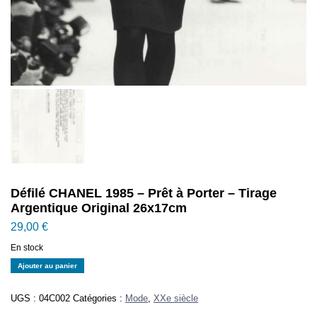
Défilé CHANEL 1985 – Prêt à Porter – Tirage
Argentique Original 26x17cm
29,00
€
En stock
quantité
Ajouter au panier
de
Défilé
UGS :
04C002
Catégories :
Mode
,
XXe siècle
CHANEL