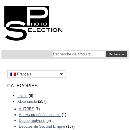
Recherche
Recherche
pour :
Français
CATÉGORIES
Livres
(6)
XIXe siècle
(257)
AUTRES
(1)
Autres procédés anciens
(1)
Daguerréotypes
(5)
Députés du Second Empire
(157)