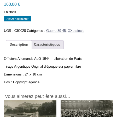
160,00
€
En stock
quantité
Ajouter au panier
de
Officiers
UGS :
03C028
Catégories :
Guerre 39-45
,
XXe siècle
Allemands
Août
1944
Description
Caractéristiques
-
LIBÉRATION
Officiers Allemands Août 1944 – Libération de Paris
de
Paris
Tirage Argentique Original d’époque sur papier fibre
-
Dimensions : 24 x 18 cm
Tirage
Original
Dos : Copyright agence
18x24cm
Vous aimerez peut-être aussi…