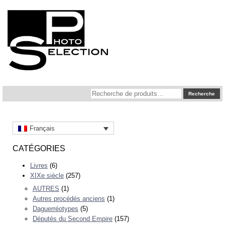
Recherche
Recherche
pour :
Français
CATÉGORIES
Livres
(6)
XIXe siècle
(257)
AUTRES
(1)
Autres procédés anciens
(1)
Daguerréotypes
(5)
Députés du Second Empire
(157)