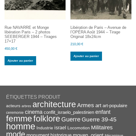
Rue NAVARRE et Monge
Libération de Paris – Avenue de
libération Paris – 2 photos
l’OPÉRA Août 1944 – Tirage
SEEBERGER 1944 – Tirages
Original 18x24cm
17×17
210,00
€
450,00
€
Ajouter au panier
Ajouter au panier
ÉTIQUETTES PRODUIT
architecture
Armes
art
acteurs
art-populaire
arbres
enfant
cinema
conflit_israelo_palestinien
ceremonie
femme
folklore
Guerre
Guerre 39-45
homme
Militaires
israel
Industrie
Locomotion
mode
monument historique
moyen_orient
Mécanique