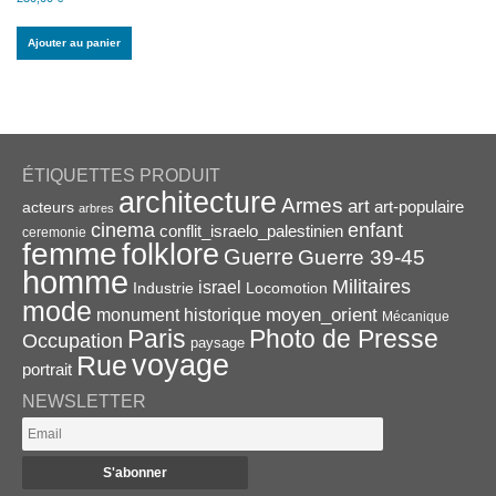
Ajouter au panier
ÉTIQUETTES PRODUIT
architecture
Armes
art
acteurs
art-populaire
arbres
enfant
cinema
conflit_israelo_palestinien
ceremonie
femme
folklore
Guerre
Guerre 39-45
homme
Militaires
israel
Industrie
Locomotion
mode
monument historique
moyen_orient
Mécanique
Paris
Photo de Presse
Occupation
paysage
voyage
Rue
portrait
NEWSLETTER