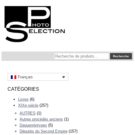
Recherche
Recherche
pour :
Français
CATÉGORIES
Livres
(6)
XIXe siècle
(257)
AUTRES
(1)
Autres procédés anciens
(1)
Daguerréotypes
(5)
Députés du Second Empire
(157)