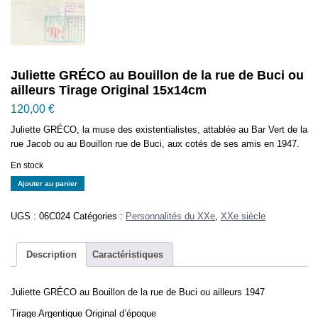
Juliette GRÉCO au Bouillon de la rue de Buci ou
ailleurs Tirage Original 15x14cm
120,00
€
Juliette GRÉCO, la muse des existentialistes, attablée au Bar Vert de la
rue Jacob ou au Bouillon rue de Buci, aux cotés de ses amis en 1947.
En stock
quantité
Ajouter au panier
de
Juliette
UGS :
06C024
Catégories :
Personnalités du XXe
,
XXe siècle
GRÉCO
au
Bouillon
Description
Caractéristiques
de
la
Juliette GRÉCO au Bouillon de la rue de Buci ou ailleurs 1947
rue
de
Tirage Argentique Original d’époque