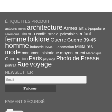
ÉTIQUETTES PRODUIT
architecture
Armes
art
acteurs
art-populaire
arbres
enfant
cinema
conflit_israelo_palestinien
ceremonie
femme
folklore
Guerre
Guerre 39-45
homme
Militaires
israel
Industrie
Locomotion
mode
monument historique
moyen_orient
Mécanique
Paris
Photo de Presse
Occupation
paysage
voyage
Rue
portrait
NEWSLETTER
PAIMENT SÉCURISÉ