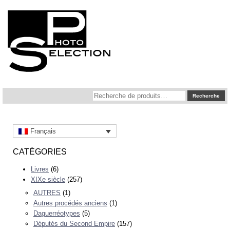
Recherche
Recherche
pour :
Français
CATÉGORIES
Livres
(6)
XIXe siècle
(257)
AUTRES
(1)
Autres procédés anciens
(1)
Daguerréotypes
(5)
Députés du Second Empire
(157)