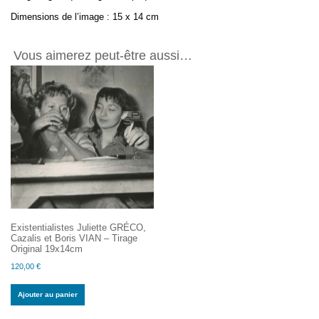
Buci
Dimensions de l’image : 15 x 14 cm
ou
ailleurs
Tirage
Vous aimerez peut-être aussi…
Original
15x14cm
Existentialistes Juliette GRÉCO,
Cazalis et Boris VIAN – Tirage
Original 19x14cm
120,00
€
Ajouter au panier