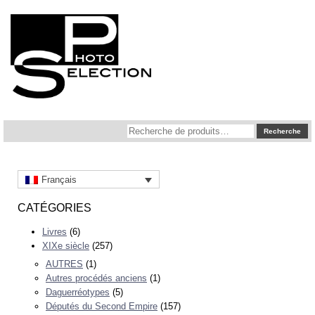
Recherche
Recherche
pour :
Français
CATÉGORIES
Livres
(6)
XIXe siècle
(257)
AUTRES
(1)
Autres procédés anciens
(1)
Daguerréotypes
(5)
Députés du Second Empire
(157)