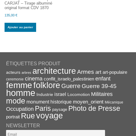
CARJAT – Tirage albuminé
original format CDV 1870
135,00
€
Ajouter au panier
ÉTIQUETTES PRODUIT
architecture
Armes
art
acteurs
art-populaire
arbres
enfant
cinema
conflit_israelo_palestinien
ceremonie
femme
folklore
Guerre
Guerre 39-45
homme
Militaires
israel
Industrie
Locomotion
mode
monument historique
moyen_orient
Mécanique
Paris
Photo de Presse
Occupation
paysage
voyage
Rue
portrait
NEWSLETTER