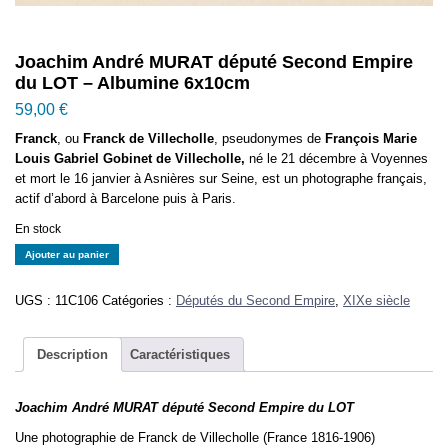
Joachim André MURAT député Second Empire
du LOT – Albumine 6x10cm
59,00
€
Franck
, ou
Franck de Villecholle
, pseudonymes de
François Marie
Louis Gabriel Gobinet de Villecholle,
né le 21 décembre à Voyennes
et mort le 16 janvier à Asnières sur Seine, est un photographe français,
actif d’abord à Barcelone puis à Paris.
En stock
quantité
Ajouter au panier
de
Joachim
UGS :
11C106
Catégories :
Députés du Second Empire
,
XIXe siècle
André
MURAT
député
Description
Caractéristiques
Second
Empire
Joachim André MURAT député Second Empire du LOT
du
LOT
Une photographie de Franck de Villecholle (France 1816-1906)