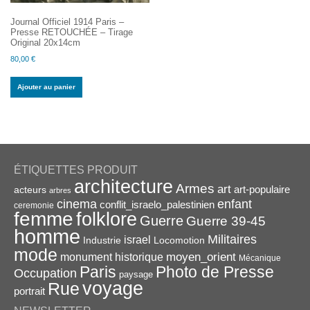
Journal Officiel 1914 Paris –
Presse RETOUCHÉE – Tirage
Original 20x14cm
80,00
€
Ajouter au panier
ÉTIQUETTES PRODUIT
architecture
Armes
art
acteurs
art-populaire
arbres
enfant
cinema
conflit_israelo_palestinien
ceremonie
femme
folklore
Guerre
Guerre 39-45
homme
Militaires
israel
Industrie
Locomotion
mode
monument historique
moyen_orient
Mécanique
Paris
Photo de Presse
Occupation
paysage
voyage
Rue
portrait