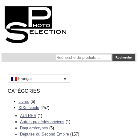
Recherche
Recherche
pour :
Français
CATÉGORIES
Livres
(6)
XIXe siècle
(257)
AUTRES
(1)
Autres procédés anciens
(1)
Daguerréotypes
(5)
Députés du Second Empire
(157)