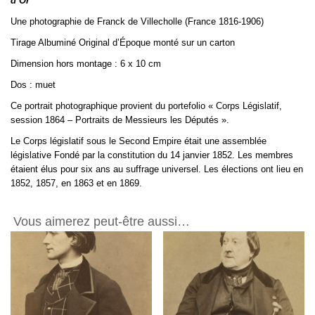
d’Or
de
la
Une photographie de Franck de Villecholle (France 1816-1906)
Côte
Tirage Albuminé Original d’Époque monté sur un carton
d'Or
-
Dimension hors montage : 6 x 10 cm
Albumine
Dos : muet
par
Franck
Ce portrait photographique provient du portefolio « Corps Législatif,
6x10cm
session 1864 – Portraits de Messieurs les Députés ».
Le Corps législatif sous le Second Empire était une assemblée
législative Fondé par la constitution du 14 janvier 1852. Les membres
étaient élus pour six ans au suffrage universel. Les élections ont lieu en
1852, 1857, en
1863
et en 1869.
Vous aimerez peut-être aussi…