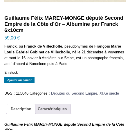
Guillaume Félix MAREY-MONGE député Second
Empire de la Côte d’Or – Albumine par Franck
6x10cm
59,00
€
Franck
, ou
Franck de Villecholle
, pseudonymes de
François Marie
Louis Gabriel Gobinet de Villecholle,
né le 21 décembre à Voyennes
et mort le 16 janvier à Asnières sur Seine, est un photographe français,
actif d’abord à Barcelone puis à Paris.
En stock
quantité
Ajouter au panier
de
Guillaume
UGS :
11C046
Catégories :
Députés du Second Empire
,
XIXe siècle
Félix
MAREY-
MONGE
Description
Caractéristiques
député
Second
Guillaume Félix MAREY-MONGE député Second Empire de la Côte
Empire