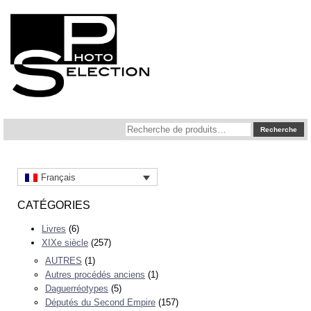
Recherche
Recherche
pour :
Français
CATÉGORIES
Livres
(6)
XIXe siècle
(257)
AUTRES
(1)
Autres procédés anciens
(1)
Daguerréotypes
(5)
Députés du Second Empire
(157)