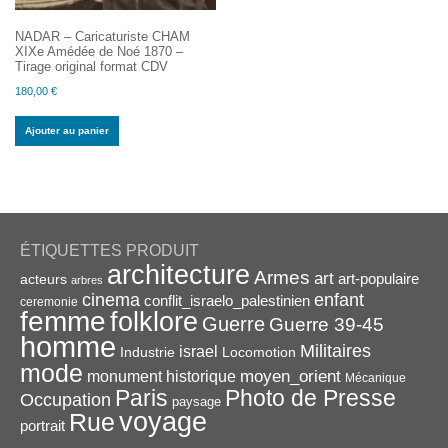
NADAR – Caricaturiste CHAM
XIXe Amédée de Noé 1870 –
Tirage original format CDV
180,00
€
Ajouter au panier
ÉTIQUETTES PRODUIT
architecture
Armes
art
acteurs
art-populaire
arbres
enfant
cinema
conflit_israelo_palestinien
ceremonie
femme
folklore
Guerre
Guerre 39-45
homme
Militaires
israel
Industrie
Locomotion
mode
monument historique
moyen_orient
Mécanique
Paris
Photo de Presse
Occupation
paysage
voyage
Rue
portrait