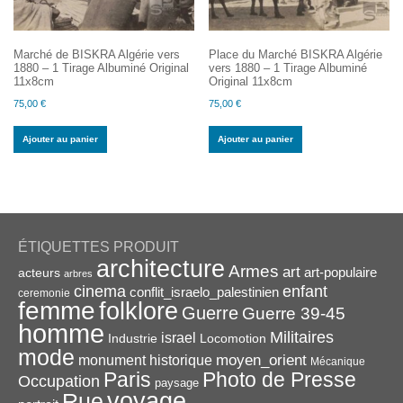
Marché de BISKRA Algérie vers
Place du Marché BISKRA Algérie
1880 – 1 Tirage Albuminé Original
vers 1880 – 1 Tirage Albuminé
11x8cm
Original 11x8cm
75,00
€
75,00
€
Ajouter au panier
Ajouter au panier
ÉTIQUETTES PRODUIT
architecture
Armes
art
acteurs
art-populaire
arbres
enfant
cinema
conflit_israelo_palestinien
ceremonie
femme
folklore
Guerre
Guerre 39-45
homme
Militaires
israel
Industrie
Locomotion
mode
monument historique
moyen_orient
Mécanique
Paris
Photo de Presse
Occupation
paysage
voyage
Rue