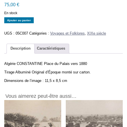
75,00
€
En stock
quantité
Ajouter au panier
de
Algérie
UGS :
05C007
Catégories :
Voyages et Folklores
,
XIXe siècle
CONSTANTINE
Place
du
Description
Caractéristiques
Palais
vers
Algérie CONSTANTINE Place du Palais vers 1880
1880
-
Tirage Albuminé Original d’Époque monté sur carton.
Tirage
Dimensions de l’image : 11,5 x 8,5 cm
Albuminé
Original
11x8cm
Vous aimerez peut-être aussi…