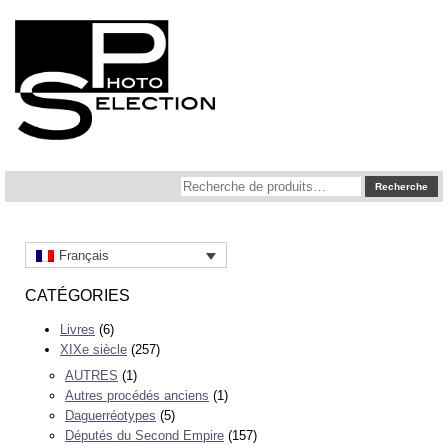
Recherche
Recherche
pour :
Français
CATÉGORIES
Livres
(6)
XIXe siècle
(257)
AUTRES
(1)
Autres procédés anciens
(1)
Daguerréotypes
(5)
Députés du Second Empire
(157)