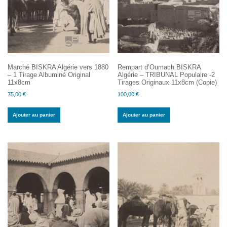
Marché BISKRA Algérie vers 1880
Rempart d’Oumach BISKRA
– 1 Tirage Albuminé Original
Algérie – TRIBUNAL Populaire -2
11x8cm
Tirages Originaux 11x8cm (Copie)
75,00
€
100,00
€
Ajouter au panier
Ajouter au panier