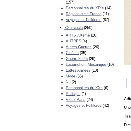
(157)
Personnalités du XIXe
(14)
Régionalisme France
(11)
Voyages et Folklores
(67)
XXe siècle
(250)
ARTS XXème
(26)
AUTRES
(4)
Autres Guerres
(26)
Cinéma
(35)
Guerre 39-45
(29)
Locomotion, Mécanique
(10)
Luttes Armées
(10)
Mode
(35)
Nu
(2)
Personnalités du XXe
(6)
Politique
(1)
Adh
Vieux Paris
(24)
Voyages et Folklores
(42)
Une 
Tira
Dim