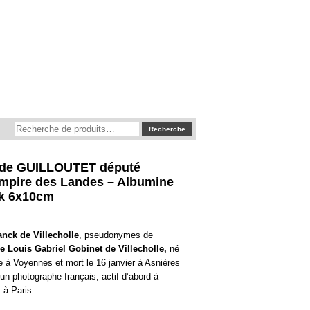
Recherche
Recherche
pour :
de GUILLOUTET député
mpire des Landes – Albumine
ck 6x10cm
anck de Villecholle
, pseudonymes de
e Louis Gabriel Gobinet de Villecholle,
né
 à Voyennes et mort le 16 janvier à Asnières
 un photographe français, actif d’abord à
 à Paris.