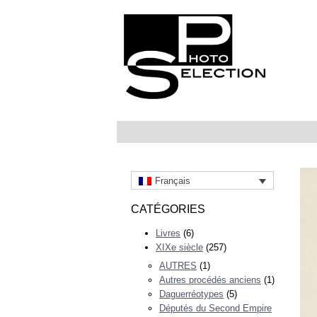
Français
CATÉGORIES
Livres
(6)
XIXe siècle
(257)
AUTRES
(1)
Autres procédés anciens
(1)
Daguerréotypes
(5)
Députés du Second Empire