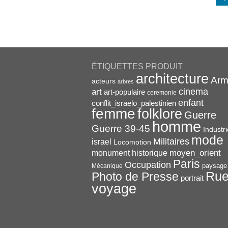
ÉTIQUETTES PRODUIT
architecture
Arm
acteurs
arbres
cinema
art
art-populaire
ceremonie
enfant
conflit_israelo_palestinien
femme
folklore
Guerre
homme
Guerre 39-45
Industri
mode
Militaires
israel
Locomotion
monument historique
moyen_orient
Paris
Occupation
paysage
Mécanique
Ru
Photo de Presse
portrait
voyage