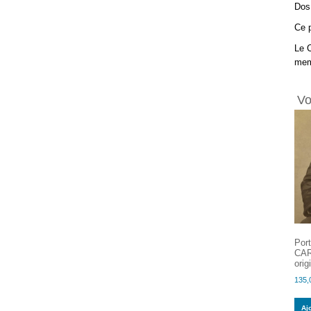
Dos
Ce p
Le C
memb
Vo
Port
CAR
orig
135,
Aj