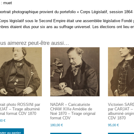
 : muet
ortrait photographique provient du portefolio « Corps Législatif, session 1864
orps législatif sous le Second Empire était une assemblée législative Fondé p
res étaient élus pour six ans au suffrage universel. Les élections ont lieu 
us aimerez peut-être aussi…
rait photo ROSSINI par
NADAR – Caricaturiste
Victorien SAR
JAT – Tirage albuminé
CHAM XIXe Amédée de
par CARJAT – 
inal format CDV 1870
Noé 1870 – Tirage original
albuminé origin
format CDV
CDV 1870
00
€
180,00
€
95,00
€
outer au panier