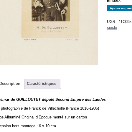
En stock
quantité
Ajouter au pani
de
Adhémar
UGS :
11C095
de
siècle
GUILLOUTET
député
Second
Empire
des
Landes
-
Albumine
par
Description
Caractéristiques
Franck
6x10cm
émar de GUILLOUTET député Second Empire des Landes
photographie de Franck de Villecholle (France 1816-1906)
ge Albuminé Original d’Époque monté sur un carton
ension hors montage : 6 x 10 cm