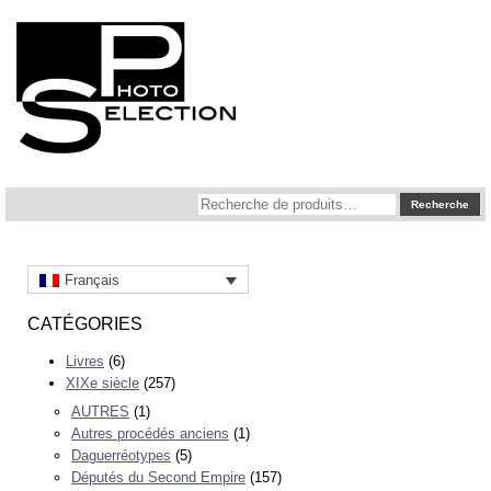
Recherche
Recherche
pour :
Français
CATÉGORIES
Livres
(6)
XIXe siècle
(257)
AUTRES
(1)
Autres procédés anciens
(1)
Daguerréotypes
(5)
Députés du Second Empire
(157)