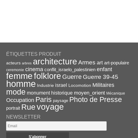
ÉTIQUETTES PRODUIT
architecture
Armes
art
acteurs
art-populaire
arbres
enfant
cinema
conflit_israelo_palestinien
ceremonie
femme
folklore
Guerre
Guerre 39-45
homme
Militaires
israel
Industrie
Locomotion
mode
monument historique
moyen_orient
Mécanique
Paris
Photo de Presse
Occupation
paysage
voyage
Rue
portrait
NEWSLETTER