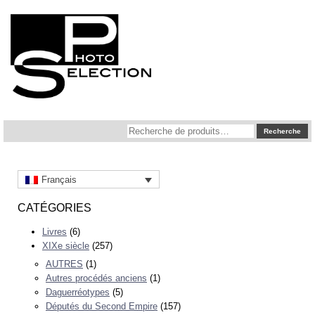
Recherche
Recherche
pour :
Français
CATÉGORIES
Livres
(6)
XIXe siècle
(257)
AUTRES
(1)
Autres procédés anciens
(1)
Daguerréotypes
(5)
Députés du Second Empire
(157)