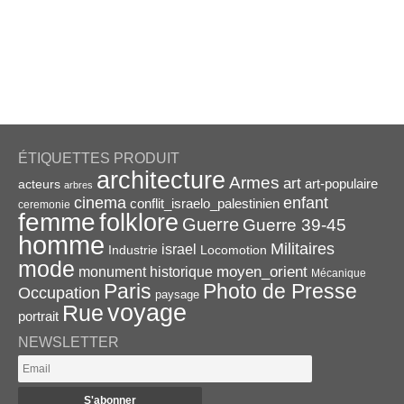
ÉTIQUETTES PRODUIT
architecture
Armes
art
acteurs
art-populaire
arbres
enfant
cinema
conflit_israelo_palestinien
ceremonie
femme
folklore
Guerre
Guerre 39-45
homme
Militaires
israel
Industrie
Locomotion
mode
monument historique
moyen_orient
Mécanique
Paris
Photo de Presse
Occupation
paysage
voyage
Rue
portrait
NEWSLETTER