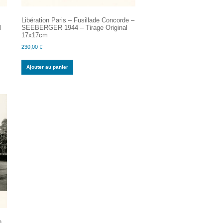
Libération Paris – Fusillade Concorde –
l
SEEBERGER 1944 – Tirage Original
17x17cm
230,00
€
Ajouter au panier
n