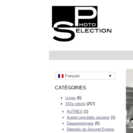
Français
CATÉGORIES
Livres
(6)
XIXe siècle
(257)
AUTRES
(1)
Autres procédés anciens
(1)
Daguerréotypes
(5)
Députés du Second Empire