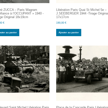
ré ZUCCA – Paris Wagram
Libération Paris Quai St Michel 5e –
éfiance à l’OCCUPANT » 1940 -
J.SEEBERGER 1944 -Tirage Origina
age Original 18x19cm
17x17cm
00
€
190,00
€
outer au panier
Ajouter au panier
evard Saint Michel Libération Paris
Place de la Concorde Paris Libératio