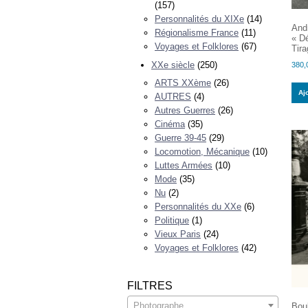
(157)
Personnalités du XIXe
(14)
And
Régionalisme France
(11)
« D
Voyages et Folklores
(67)
Tir
XXe siècle
(250)
380,
ARTS XXème
(26)
Aj
AUTRES
(4)
Autres Guerres
(26)
Cinéma
(35)
Guerre 39-45
(29)
Locomotion, Mécanique
(10)
Luttes Armées
(10)
Mode
(35)
Nu
(2)
Personnalités du XXe
(6)
Politique
(1)
Vieux Paris
(24)
Voyages et Folklores
(42)
FILTRES
Photographe
Boul