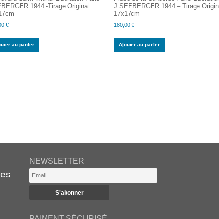
BERGER 1944 -Tirage Original
J.SEEBERGER 1944 – Tirage Origin
17cm
17x17cm
00
€
180,00
€
outer au panier
Ajouter au panier
NEWSLETTER
es
PAIMENT SÉCURISÉ