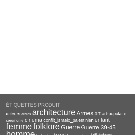
ÉTIQUETTES PRODUIT
architecture
Armes
art
acteurs
art-populaire
arbres
enfant
cinema
conflit_israelo_palestinien
ceremonie
femme
folklore
Guerre
Guerre 39-45
homme