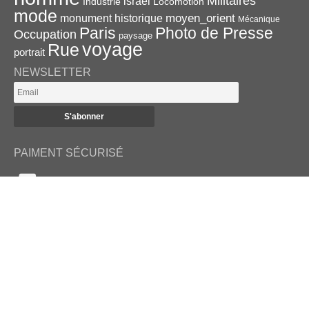
Militaires
israel
Industrie
Locomotion
mode
monument historique
moyen_orient
Mécanique
Paris
Photo de Presse
Occupation
paysage
voyage
Rue
portrait
NEWSLETTER
PAIMENT SÉCURISÉ
RETROUVEZ-NOUS