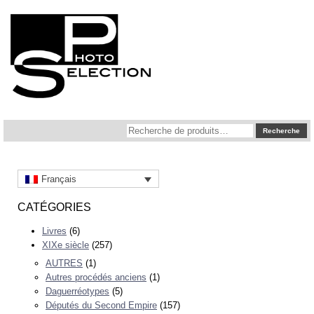
Recherche
Recherche
pour :
Français
CATÉGORIES
Livres
(6)
XIXe siècle
(257)
AUTRES
(1)
Autres procédés anciens
(1)
Daguerréotypes
(5)
Députés du Second Empire
(157)