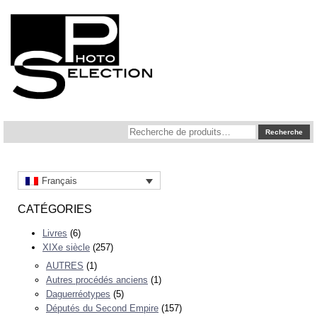
Recherche
Recherche
pour :
Français
CATÉGORIES
Livres
(6)
XIXe siècle
(257)
AUTRES
(1)
Autres procédés anciens
(1)
Daguerréotypes
(5)
Députés du Second Empire
(157)