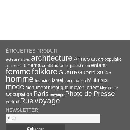
ÉTIQUETTES PRODUIT
architecture
Armes
art
acteurs
art-populaire
arbres
enfant
cinema
conflit_israelo_palestinien
ceremonie
femme
folklore
Guerre
Guerre 39-45
homme
Militaires
israel
Industrie
Locomotion
mode
monument historique
moyen_orient
Mécanique
Paris
Photo de Presse
Occupation
paysage
voyage
Rue
portrait
NEWSLETTER