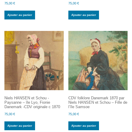
75,00
€
75,00
€
Ajouter au panier
Ajouter au panier
Niels HANSEN et Schou -
CDV folklore Danemark 1870 par
Paysanne – île Lyo, Fionie
Niels HANSEN et Schou – Fille de
Danemark -CDV originale c 1870
l’île Samsoe
75,00
€
75,00
€
Ajouter au panier
Ajouter au panier