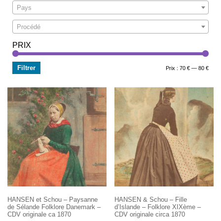
Pays
Procédé
PRIX
Filtrer
Prix
Prix
Prix :
70 €
—
80 €
min
max
HANSEN et Schou – Paysanne
HANSEN & Schou – Fille
de Sélande Folklore Danemark –
d’Islande – Folklore XIXème –
CDV originale ca 1870
CDV originale circa 1870