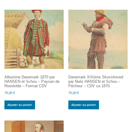
Albumine Danemark 1870 par
Danemark XIXème Skovshoved
HANSEN et Schou – Paysan de
par Niels HANSEN et Schou –
Roeskilde – Format CDV
Pêcheur – CDV ca 1870
75,00
€
75,00
€
Ajouter au panier
Ajouter au panier