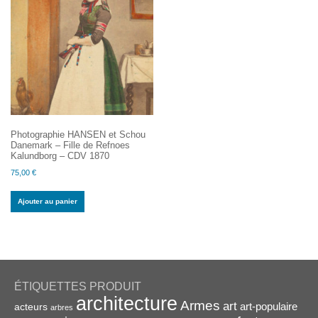
Photographie HANSEN et Schou
Danemark – Fille de Refnoes
Kalundborg – CDV 1870
75,00
€
Ajouter au panier
ÉTIQUETTES PRODUIT
architecture
Armes
art
acteurs
art-populaire
arbres