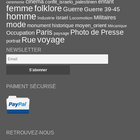
enfant
cinema
conflit_israelo_palestinien
ceremonie
femme
folklore
Guerre
Guerre 39-45
homme
Militaires
israel
Industrie
Locomotion
mode
monument historique
moyen_orient
Mécanique
Paris
Photo de Presse
Occupation
paysage
voyage
Rue
portrait
NEWSLETTER
PAIMENT SÉCURISÉ
RETROUVEZ-NOUS