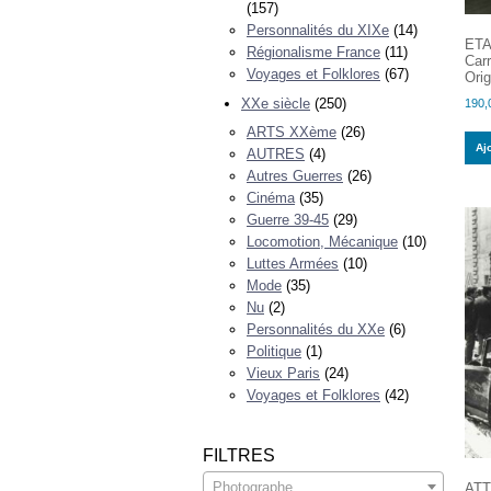
(157)
Personnalités du XIXe
(14)
ETA
Régionalisme France
(11)
Car
Voyages et Folklores
(67)
Ori
XXe siècle
(250)
190,
ARTS XXème
(26)
Aj
AUTRES
(4)
Autres Guerres
(26)
Cinéma
(35)
Guerre 39-45
(29)
Locomotion, Mécanique
(10)
Luttes Armées
(10)
Mode
(35)
Nu
(2)
Personnalités du XXe
(6)
Politique
(1)
Vieux Paris
(24)
Voyages et Folklores
(42)
FILTRES
Photographe
ATT