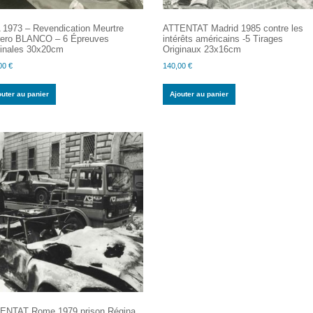
 1973 – Revendication Meurtre
ATTENTAT Madrid 1985 contre les
rero BLANCO – 6 Épreuves
intérêts américains -5 Tirages
ginales 30x20cm
Originaux 23x16cm
00
€
140,00
€
outer au panier
Ajouter au panier
ENTAT Rome 1979 prison Régina