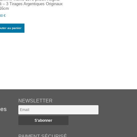
i – 3 Tirages Argentiques Originaux
16cm
00
€
outer au panier
NEWSLETTER
es
PAIMENT SÉCURISÉ