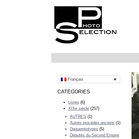
Français
CATÉGORIES
Livres
(6)
XIXe siècle
(257)
AUTRES
(1)
Autres procédés anciens
(1)
Daguerréotypes
(5)
Députés du Second Empire