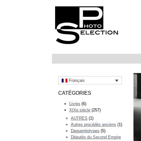
Français
CATÉGORIES
Livres
(6)
XIXe siècle
(257)
AUTRES
(1)
Autres procédés anciens
(1)
Daguerréotypes
(5)
Députés du Second Empire