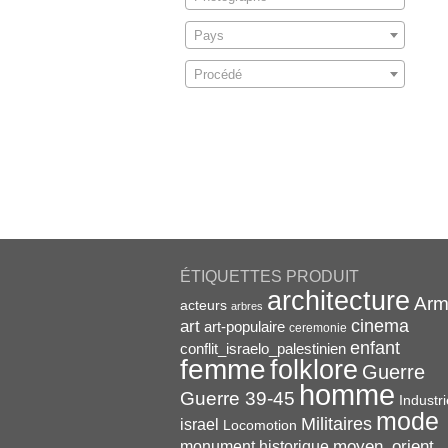
Pays
Procédé
ÉTIQUETTES PRODUIT
architecture
Arm
acteurs
arbres
cinema
art
art-populaire
ceremonie
enfant
conflit_israelo_palestinien
femme
folklore
Guerre
homme
Guerre 39-45
Industri
mode
Militaires
israel
Locomotion
monument historique
moyen_orient