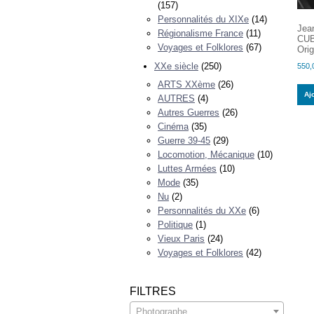
(157)
Personnalités du XIXe
(14)
Jea
Régionalisme France
(11)
CUB
Voyages et Folklores
(67)
Ori
XXe siècle
(250)
550,
ARTS XXème
(26)
Aj
AUTRES
(4)
Autres Guerres
(26)
Cinéma
(35)
Guerre 39-45
(29)
Locomotion, Mécanique
(10)
Luttes Armées
(10)
Mode
(35)
Nu
(2)
Personnalités du XXe
(6)
Politique
(1)
Vieux Paris
(24)
Voyages et Folklores
(42)
FILTRES
Photographe