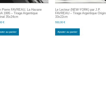
n Pierre FAVREAU, La Havane
Le Lecteur (NEW-YORK) par J.P.
A 1995 – Tirage Argentique
FAVREAU – Tirage Argentique Origin
ginal 35x24cm
33x22cm
00
€
550,00
€
outer au panier
Ajouter au panier