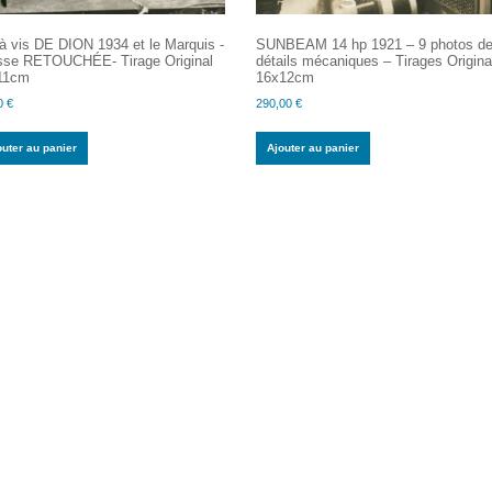
à vis DE DION 1934 et le Marquis -
SUNBEAM 14 hp 1921 – 9 photos d
sse RETOUCHÉE- Tirage Original
détails mécaniques – Tirages Origin
11cm
16x12cm
0
€
290,00
€
outer au panier
Ajouter au panier