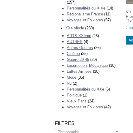
(157)
Personnalités du XIXe
(14)
Vis 
Régionalisme France
(11)
Pre
Voyages et Folklores
(67)
11x
XXe siècle
(250)
70,0
ARTS XXème
(26)
Aj
AUTRES
(4)
Autres Guerres
(26)
Cinéma
(35)
Guerre 39-45
(29)
Locomotion, Mécanique
(10)
Luttes Armées
(10)
Mode
(35)
Nu
(2)
Personnalités du XXe
(6)
Politique
(1)
Vieux Paris
(24)
Voyages et Folklores
(42)
FILTRES
Photographe