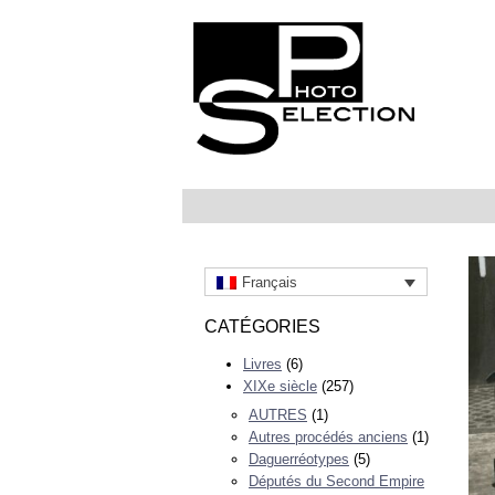
Français
CATÉGORIES
Livres
(6)
XIXe siècle
(257)
AUTRES
(1)
Autres procédés anciens
(1)
Daguerréotypes
(5)
Députés du Second Empire