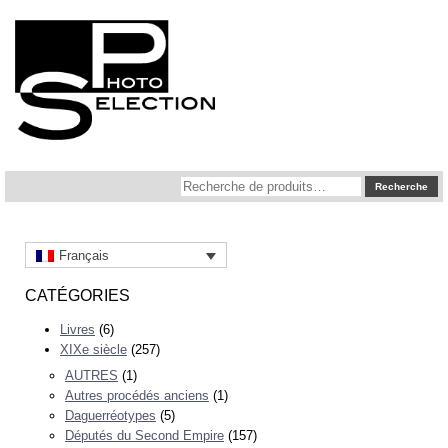
Recherche
Recherche
pour :
Français
CATÉGORIES
Livres
(6)
XIXe siècle
(257)
AUTRES
(1)
Autres procédés anciens
(1)
Daguerréotypes
(5)
Députés du Second Empire
(157)