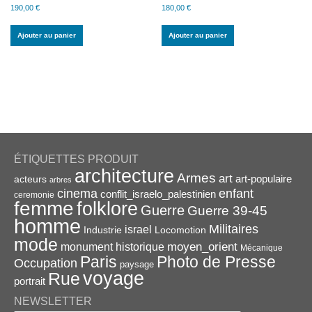
190,00
€
180,00
€
Ajouter au panier
Ajouter au panier
ÉTIQUETTES PRODUIT
architecture
Armes
art
acteurs
art-populaire
arbres
enfant
cinema
conflit_israelo_palestinien
ceremonie
femme
folklore
Guerre
Guerre 39-45
homme
Militaires
israel
Industrie
Locomotion
mode
monument historique
moyen_orient
Mécanique
Paris
Photo de Presse
Occupation
paysage
voyage
Rue
portrait
NEWSLETTER