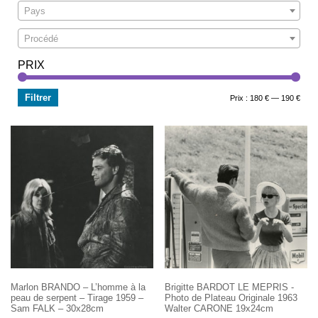
Pays
Procédé
PRIX
Filtrer
Prix
Prix
Prix :
180 €
—
190 €
min
max
Marlon BRANDO – L’homme à la
Brigitte BARDOT LE MEPRIS -
peau de serpent – Tirage 1959 –
Photo de Plateau Originale 1963
Sam FALK – 30x28cm
Walter CARONE 19x24cm