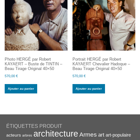
Photo HERGÉ par Robert
Portrait HERGÉ par Robert
KAYAERT – Buste de TINTIN –
KAYAERT Chevalier Hadoque –
Beau Tirage Original 40×50
Beau Tirage Original 40×50
570,00
€
570,00
€
Ajouter au panier
Ajouter au panier
ÉTIQUETTES PRODUIT
architecture
Armes
art
acteurs
art-populaire
arbres