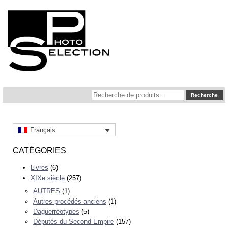
Recherche
Recherche
pour :
Français
CATÉGORIES
Livres
(6)
XIXe siècle
(257)
AUTRES
(1)
Autres procédés anciens
(1)
Daguerréotypes
(5)
Députés du Second Empire
(157)