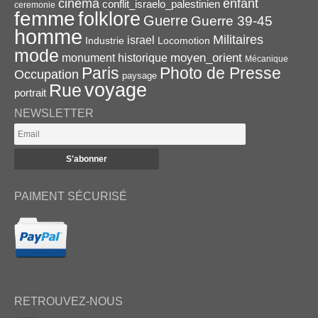
enfant
cinema
conflit_israelo_palestinien
ceremonie
femme
folklore
Guerre
Guerre 39-45
homme
Militaires
israel
Industrie
Locomotion
mode
monument historique
moyen_orient
Mécanique
Paris
Photo de Presse
Occupation
paysage
voyage
Rue
portrait
NEWSLETTER
PAIMENT SÉCURISÉ
RETROUVEZ-NOUS