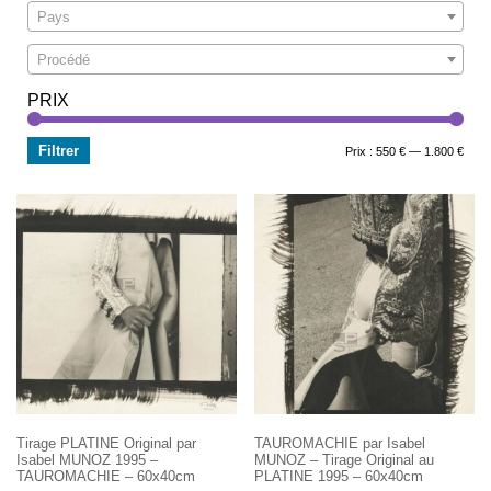
Pays
Procédé
PRIX
Filtrer
Prix
Prix
Prix :
550 €
—
1.800 €
min
max
Tirage PLATINE Original par
TAUROMACHIE par Isabel
Isabel MUNOZ 1995 –
MUNOZ – Tirage Original au
TAUROMACHIE – 60x40cm
PLATINE 1995 – 60x40cm