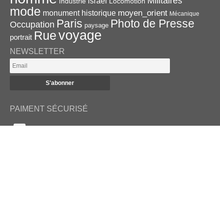
Militaires
israel
Industrie
Locomotion
mode
monument historique
moyen_orient
Mécanique
Paris
Photo de Presse
Occupation
paysage
voyage
Rue
portrait
NEWSLETTER
PAIMENT SÉCURISÉ
RETROUVEZ-NOUS