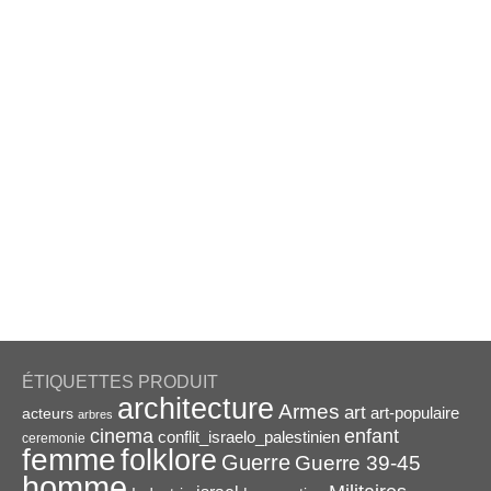
ÉTIQUETTES PRODUIT
architecture
Armes
art
acteurs
art-populaire
arbres
enfant
cinema
conflit_israelo_palestinien
ceremonie
femme
folklore
Guerre
Guerre 39-45
homme