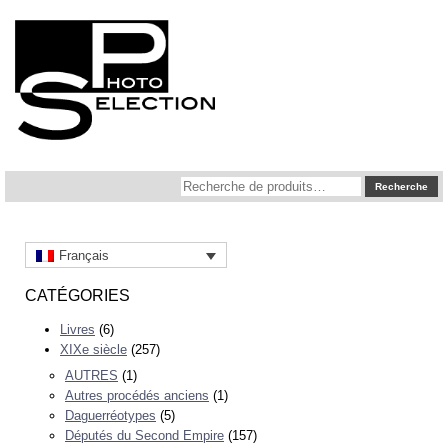
Recherche
Recherche
pour :
Français
CATÉGORIES
Livres
(6)
XIXe siècle
(257)
AUTRES
(1)
Autres procédés anciens
(1)
Daguerréotypes
(5)
Députés du Second Empire
(157)